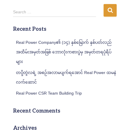
S
Search …
e
a
Recent Posts
r
c
h
Real Power Company၏ (၁၄) နှစ်မြောက် နှစ်ပတ်လည်
f
အထိမ်းအမှတ်အဖြစ် ဘောလုံးကစားပွဲမှ အမှတ်တရပုံရိပ်
o
r
များ
:
တပို့တွဲလရဲ့ အစဉ်အလာမပျက်ရအောင် Real Power ထမနဲ
လက်ဆောင်
Real Power CSR Team Building Trip
Recent Comments
Archives