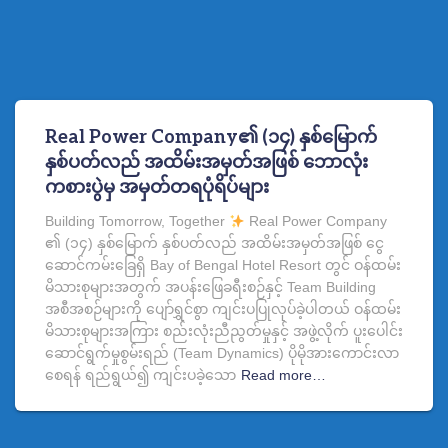
Real Power Company၏ (၁၄) နှစ်မြောက်
နှစ်ပတ်လည် အထိမ်းအမှတ်အဖြစ် ဘောလုံး
ကစားပွဲမှ အမှတ်တရပုံရိပ်များ
Building Tomorrow, Together
Real Power Company
၏ (၁၄) နှစ်မြောက် နှစ်ပတ်လည် အထိမ်းအမှတ်အဖြစ် ငွေ
ဆောင်ကမ်းခြေရှိ Bay of Bengal Hotel Resort တွင် ဝန်ထမ်း
မိသားစုများအတွက် အပန်းဖြေခရီးစဉ်နှင့် Team Building
အစီအစဉ်များကို ပျော်ရွှင်စွာ ကျင်းပပြုလုပ်ခဲ့ပါတယ် ဝန်ထမ်း
မိသားစုများအကြား စည်းလုံးညီညွတ်မှုနှင့် အဖွဲ့လိုက် ပူးပေါင်း
ဆောင်ရွက်မှုစွမ်းရည် (Team Dynamics) ပိုမိုအားကောင်းလာ
စေရန် ရည်ရွယ်၍ ကျင်းပခဲ့သော
Read more…