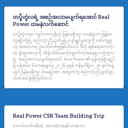
တပို့တွဲလရဲ့ အစဉ်အလာမပျက်ရအောင် Real
Power ထမနဲလက်ဆောင်
တပို့တွဲလမှာ ကျင်းပလေ့ရှိတဲ့ မြန်မာ့ရိုးရာ ထမနဲပွဲဟာ မြန်မာ
လူမျိုးတို့ရဲ့ စည်းလုံးညီညွတ်မှုနဲ့ ပျော်ရွှင်မှုတွေကို ဖော်ကျူး
တဲ့ အထင်ကရ ပွဲ‌တော်တစ်ခုဖြစ်ပါတယ် ဒီလို ချစ်စရာကောင်း
တဲ့ ရိုးရာဓလေ့ကို ထိန်းသိမ်းစောင့်ရှောက်တဲ့အနေနဲ့ တပို့တွဲလ
ရဲ့ အစဉ်အလာမပျက်ရအောင် Real Power ၏ ရန်ကုန်ရုံးချုပ်
ရှိ ဝန်ထမ်း မိသားစုများမှ ၂၀၂၆ ခုနှစ် ဇန်နဝါရီလ ၂၈ ရက်နေ့
တွင် မြန်မာ့ရိုးရာ ထမနဲပွဲအား အတူတကွ စည်းလုံးညီညွတ်စွာ
ပါဝင်ဆင်နွှဲခဲ့ကြပါတယ်
Real Power CSR Team Building Trip
တောင်တက်ခရီးရဲ့ အလှဆုံးအနှစ်သာရဟာ