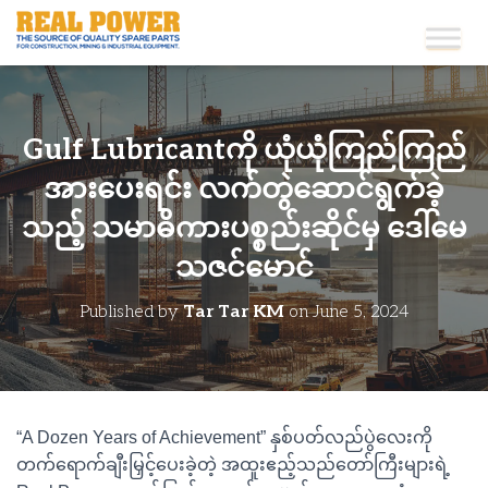
Gulf Lubricantကို ယုံယုံကြည်ကြည်
အားပေးရင်း လက်တွဲဆောင်ရွက်ခဲ့
သည့် သမာဓိကားပစ္စည်းဆိုင်မှ ဒေါ်မေ
သဇင်မောင်
Published by
Tar Tar KM
on
June 5, 2024
“A Dozen Years of Achievement” နှစ်ပတ်လည်ပွဲလေးကို
တက်ရောက်ချီးမြှင့်ပေးခဲ့တဲ့ အထူးဧည့်သည်တော်ကြီးများရဲ့