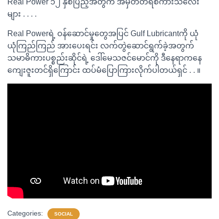
Real Power ၁၂ နှစ်ပြည့်အတွက် အမှတ်တရစကားသံလေး
များ . . . .
Real Powerရဲ့ ဝန်ဆောင်မှုတွေအပြင် Gulf Lubricantကို ယုံ
ယုံကြည်ကြည် အားပေးရင်း လက်တွဲဆောင်ရွက်ခဲ့အတွက်
သမာဓိကားပစ္စည်းဆိုင်ရဲ့ ဒေါ်မေသဇင်မောင်ကို ဒီနေရာကနေ
ကျေးဇူးတင်ရှိကြောင်း ထပ်မံပြောကြားလိုက်ပါတယ်ရှင် . . ။
Categories:
SOCIAL