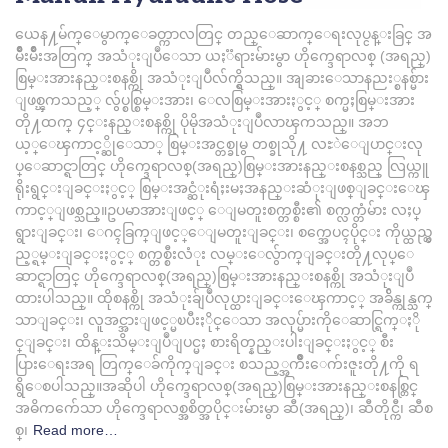
ယေန႔မ်က္ေမွာက္ေခတ္ကာလတြင္ တည္ေဆာက္ေရးလုပ္ငန္းခြင္ အ
မ်ဳိးမ်ဳိးအတြက္ အသံုးျပဳေသာ ယႏၱရားမ်ားမွာ ဟိုက္ဒေရာလစ္ (အရည္)
စြမ္းအားနည္းစနစ္ကို အသံုးျပဳလ်က္ရွိသည္။ အျခားေသာနညး္စနစ္မ်ား
ျဖစ္ၾကသည့္ လွ်ပ္စစ္စြမ္းအား၊ ေလစြမ္းအားႏွင့္ စက္မႈစြမ္းအား
တို႔ထက္ ၄င္းနည္းစနစ္ကို ပိုမိုအသံုးျပဳလာၾကသည္။ အဘ
ယ့္ေၾကာင့္ဆိုေသာ္ စြမ္းအင္တစ္ခုမွ တစ္ခုသို႔ လႊဲေျပာင္းလု
ပ္ေဆာင္ရာတြင္ ဟိုက္ဒေရာလစ္(အရည္)စြမ္းအားနည္းစနစ္သည္ လြယ္ကူ
ရိုးရွင္းျခင္းႏွင့္ စြမ္းအင္ဆံုးရံႈးမႈအနည္းဆံုးျဖစ္ျခင္းေၾ
ကာင့္ျဖစ္သည္။ဥပမာအားျဖင့္ ေျမတူးစက္တစ္စီး၏ စက္လက္တံမ်ား လႈပ္
ရွားျခင္း၊ ေဂၚခြက္ျဖင့္ေျမတူးျခင္း၊ စက္အေပၚပိုင္း ကိုယ္ထည္လွ
ည့္ရမ္းျခင္းႏွင့္ စက္တစ္စီးလံုး လမ္းေလွ်ာက္ျခင္းတို႔လုပ္ေ
ဆာင္ရာတြင္ ဟိုက္ဒေရာလစ္(အရည္)စြမ္းအားနည္းစနစ္ကို အသံုးျပဳ
ထားပါသည္။ ထိုစနစ္ကို အသံုးခ်ျပဳလုပ္ထားျခင္းေၾကာင့္ အခ်ိန္ကုန္သက္
သာျခင္း၊ လူအင္အားျဖင့္မၿပီးႏိုင္ေသာ အလုပ္မ်ားကိုေဆာင္ရြက္ႏို
င္ျခင္း၊ ထိန္းသိမ္းျပဳျပင္မႈ စားရိတ္နည္းပါးျခင္းႏွင့္ စီး
ပြားေရးအရ တြက္ေခ်ကိုက္ျခင္း စသည့္အက်ဳိးေက်းဇူးတို႔ကို ရ
ရွိေစပါသည္။အဆိုပါ ဟိုက္ဒေရာလစ္(အရည္)စြမ္းအားနည္းစနစ္တြင္
အဓိကက်ေသာ ဟိုက္ဒေရာလစ္အစိတ္အပိုင္းမ်ားမွာ ဆီ(အရည္)၊ ဆီတိုင္ကီ၊ ဆီစ
စ္၊
Read more…