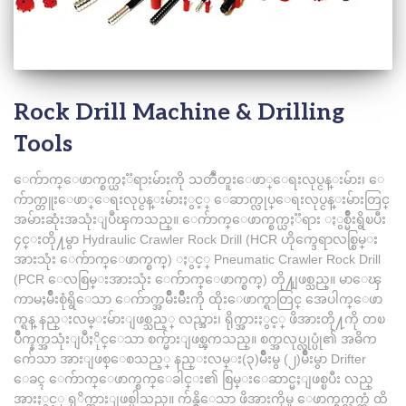
Rock Drill Machine & Drilling
Tools
ေက်ာက္ေဖာက္စက္ယႏၱရားမ်ားကို သတၳဳတူးေဖာ္ေရးလုပ္ငန္းမ်ား၊ ေ
က်ာက္တူးေဖာ္ေရးလုပ္ငန္းမ်ားႏွင့္ ေဆာက္လုပ္ေရးလုပ္ငန္းမ်ားတြင္
အမ်ားဆုံးအသုံးျပဳၾကသည္။ ေက်ာက္ေဖာက္စက္ယႏၱရား ႏွစ္မ်ဳိးရွိၿပီး
၄င္းတို႔မွာ Hydraulic Crawler Rock Drill (HCR ဟိုက္ဒေရာလစ္စြမ္း
အားသုံး ေက်ာက္ေဖာက္စက္) ႏွင့္ Pneumatic Crawler Rock Drill
(PCR ေလစြမ္းအားသုံး ေက်ာက္ေဖာက္စက္) တို႔ျဖစ္သည္။ မာေၾ
ကာမႈမ်ဳိးစုံရွိေသာ ေက်ာက္အမ်ဳိးမ်ဳိးကို ထိုးေဖာက္ရာတြင္ အေပါက္ေဖာ
က္ရန္ နည္းလမ္းမ်ားျဖစ္သည့္ လည္အား၊ ရိုက္အားႏွင့္ ဖိအားတို႔ကို တၿ
ပိဳက္နက္အသုံးျပဳႏိုင္ေသာ စက္မ်ားျဖစ္ၾကသည္။ စက္အလုပ္လုပ္ပုံ၏ အဓိက
က်ေသာ အားျဖစ္ေစသည့္ နည္းလမ္း(၃)မ်ဳိးမွ (၂)မ်ဳိးမွာ Drifter
ေခၚ ေက်ာက္ေဖာက္စက္ေခါင္း၏ စြမ္းေဆာင္မႈျဖစ္ၿပီး လည္
အားႏွင့္ ရုိက္အားျဖစ္ပါသည္။ က်န္ရွိေသာ ဖိအားကိုမူ ေဖာက္စက္လက္တံ ထိ