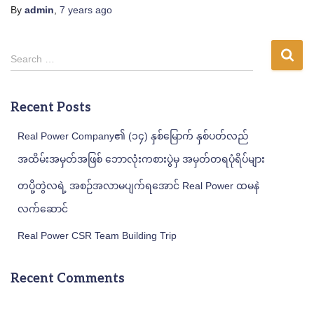
By
admin
,
7 years
ago
S
Search …
e
a
r
Recent Posts
c
h
Real Power Company၏ (၁၄) နှစ်မြောက် နှစ်ပတ်လည်
f
အထိမ်းအမှတ်အဖြစ် ဘောလုံးကစားပွဲမှ အမှတ်တရပုံရိပ်များ
o
r
တပို့တွဲလရဲ့ အစဉ်အလာမပျက်ရအောင် Real Power ထမနဲ
:
လက်ဆောင်
Real Power CSR Team Building Trip
Recent Comments