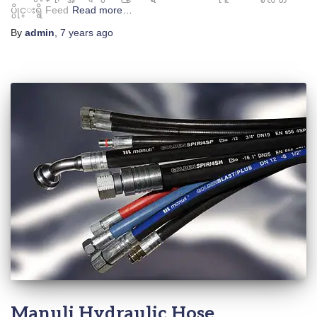
ပ္ပိုင္းရွိ Feed
Read more…
By
admin
,
7 years
ago
Manuli Hydraulic Hose