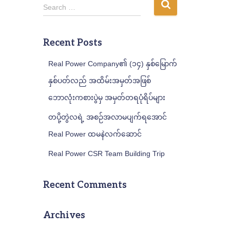
S
Search …
e
a
r
Recent Posts
c
h
Real Power Company၏ (၁၄) နှစ်မြောက်
f
နှစ်ပတ်လည် အထိမ်းအမှတ်အဖြစ်
o
r
ဘောလုံးကစားပွဲမှ အမှတ်တရပုံရိပ်များ
:
တပို့တွဲလရဲ့ အစဉ်အလာမပျက်ရအောင်
Real Power ထမနဲလက်ဆောင်
Real Power CSR Team Building Trip
Recent Comments
Archives