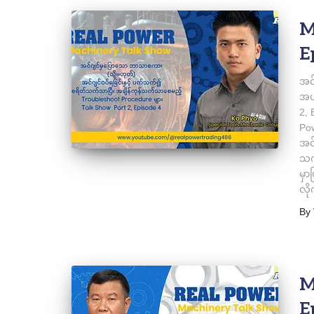
M
E
အင
အပ
2, 
Pow
အင်
သက်
မှာ
လိ
By
M
E