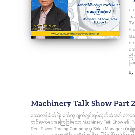
စက
Tub
𝗧
Fou
Man
စက
သေ
လို
ဖြစ
By
Machinery Talk Show Part 2,
သော့တန်းပိတ်ပြီး စက်ကို ချက်ချင်းရပ်လိုက်တဲ့အခါ ဘာတ
တင်ဆက်ပေးနေကြဖြစ်သော Machinery Talk Show ၏ Part 2, 
Real Power Trading Company မှ Sales Manager ကိုမျိူ