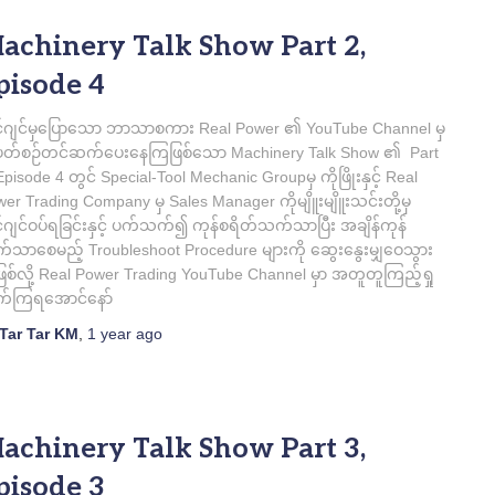
achinery Talk Show Part 2,
pisode 4
်ဂျင်မှပြောသော ဘာသာစကား Real Power ၏ YouTube Channel မှ
တ်စဉ်တင်ဆက်ပေးနေကြဖြစ်သော Machinery Talk Show ၏ Part
Episode 4 တွင် Special-Tool Mechanic Groupမှ ကိုဖြိုးနှင့် Real
er Trading Company မှ Sales Manager ကိုမျိူးမျိူးသင်းတို့မှ
ဂျင်ဝပ်ရခြင်းနှင့် ပက်သက်၍ ကုန်စရိတ်သက်သာပြီး အချိန်ကုန်
သာစေမည့် Troubleshoot Procedure များကို ဆွေးနွေးမျှဝေသွား
ဖြစ်လို့ Real Power Trading YouTube Channel မှာ အတူတူကြည့်ရှု
ုက်ကြရအောင်နော်
Tar Tar KM
,
1 year
ago
achinery Talk Show Part 3,
pisode 3