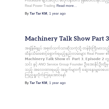
Procedure များအတိုင်း မလိုက်နာပါက ဖြစ်ပေါ်လာနိုင်သည့်
Real Power Trading
Read more…
By
Tar Tar KM
,
1 year
ago
Machinery Talk Show Part 3,
အချိန်မီချုပ် အစုတ်သက်သာဆိုသကဲ့သို့ တန်ဖိုးကြီးမားသည
ထိန်းသိမ်းစောင့်ရှောက်ရမည့်နည်းလမ်းများ Real Pow
𝗠𝗮𝗰𝗵𝗶𝗻𝗲𝗿𝘆 𝗧𝗮𝗹𝗸 𝗦𝗵𝗼𝘄 ၏ 𝗣𝗮𝗿𝘁 𝟯, 𝗘𝗽𝗶𝘀𝗼
သင်း နှင့် ANO Service Group Founder ဦးအေးနိုင်ဦးတို
သည့် အလေးထားရမည့် အချက်များကို ဆွေးနွေးမျှဝေပေးသွာ
ကြည့်ရှုလိုက်ကြရအောင်နော်
By
Tar Tar KM
,
1 year
ago