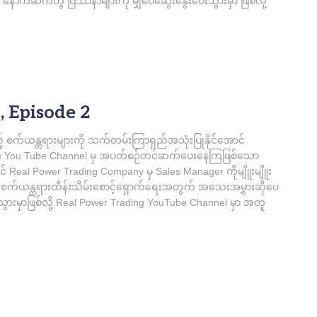
 နောက်ဆက်တွဲ ပြဿနာများကို မျှဝေဆွေးနွေးပေးသွားမှာ ဖြစ်လို့
 Episode 2
့် စက်ယန္တရားများကို သက်တမ်းကြာရှည်အသုံးပြုနိုင်အောင်
er ၏ You Tube Channel မှ အပတ်စဉ်တင်ဆက်ပေးနေကြဖြစ်သော
𝗱𝗲 𝟮 တွင် Real Power Trading Company မှ Sales Manager ကိုမျိူးမျိူး
့မှ စက်ယန္တရားထိန်းသိမ်းစောင့်ရှောက်ရေးအတွက် အသေးအမွှားဆိုပေ
းမှာဖြစ်လို့ Real Power Trading YouTube Channel မှာ အတူ