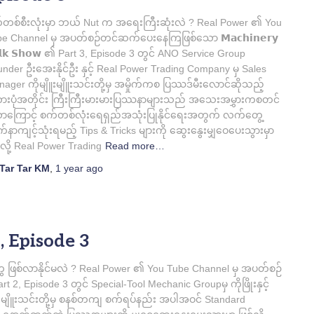
်တစ်စီးလုံးမှာ ဘယ် Nut က အရေးကြီးဆုံးလဲ ? Real Power ၏ You
e Channel မှ အပတ်စဉ်တင်ဆက်ပေးနေကြဖြစ်သော 𝗠𝗮𝗰𝗵𝗶𝗻𝗲𝗿𝘆
𝗹𝗸 𝗦𝗵𝗼𝘄 ၏ Part 3, Episode 3 တွင် ANO Service Group
nder ဦးအေးနိုင်ဦး နှင့် Real Power Trading Company မှ Sales
ager ကိုမျိူးမျိူးသင်းတို့မှ အမှိုက်ကစ ပြဿဒ်မီးလောင်ဆိုသည့်
ားပုံအတိုင်း ကြီးကြီးမားမားပြဿနာများသည် အသေးအမွှားကစတင်
ာကြောင့် စက်တစ်လုံးရေရှည်အသုံးပြုနိုင်ရေးအတွက် လက်တွေ့
က်နာကျင့်သုံးရမည့် Tips & Tricks များကို ‌ဆွေးနွေးမျှဝေပေးသွားမှာ
်လို့ Real Power Trading
Read more…
Tar Tar KM
,
1 year
ago
 Episode 3
ွေ ဖြစ်လာနိုင်မလဲ ? Real Power ၏ You Tube Channel မှ အပတ်စဉ်
Episode 3 တွင် Special-Tool Mechanic Groupမှ ကိုဖြိုးနှင့်
းမျိူးသင်းတို့မှ စနစ်တကျ စက်ရပ်နည်း အပါအဝင် Standard