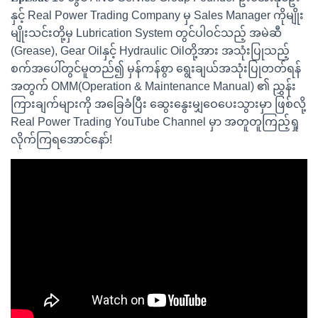
နှင့် Real Power Trading Company မှ Sales Manager ကိုမျိုး
မျိုးသင်းတို့မှ Lubrication System တွင်ပါဝင်သည့် အမဲဆီ
(Grease), Gear Oilနှင့် Hydraulic Oilတို့အား အသုံးပြုသည့်
စက်အပေါ်တွင်မူတည်၍ မှန်ကန်စွာ ရွေးချယ်အသုံးပြုတတ်ရန်
အတွက် OMM(Operation & Maintenance Manual) ၏ ညွှန်း
ကြားချက်များကို အခြေခံပြီး ဆွေးနွေးမျှဝေပေးသွားမှာ ဖြစ်လို့
Real Power Trading YouTube Channel မှာ အတူတူကြည့်ရှု
လိုက်ကြရအောင်နော်!