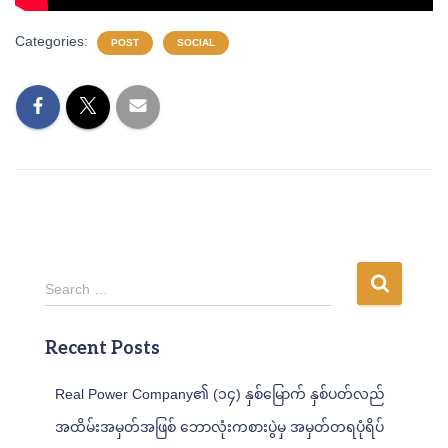
Categories:
POST
SOCIAL
S
Search …
e
a
Recent Posts
r
c
h
Real Power Company၏ (၁၄) နှစ်မြောက် နှစ်ပတ်လည်
f
အထိမ်းအမှတ်အဖြစ် ဘောလုံးကစားပွဲမှ အမှတ်တရပုံရိပ်
o