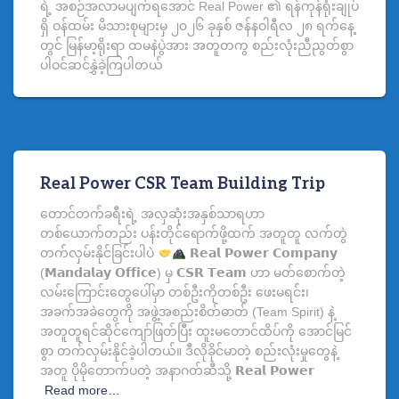
ရဲ့ အစဉ်အလာမပျက်ရအောင် Real Power ၏ ရန်ကုန်ရုံးချုပ်
ရှိ ဝန်ထမ်း မိသားစုများမှ ၂၀၂၆ ခုနှစ် ဇန်နဝါရီလ ၂၈ ရက်နေ့
တွင် မြန်မာ့ရိုးရာ ထမနဲပွဲအား အတူတကွ စည်းလုံးညီညွတ်စွာ
ပါဝင်ဆင်နွှဲခဲ့ကြပါတယ်
Real Power CSR Team Building Trip
တောင်တက်ခရီးရဲ့ အလှဆုံးအနှစ်သာရဟာ
တစ်ယောက်တည်း ပန်းတိုင်ရောက်ဖို့ထက် အတူတူ လက်တွဲ
တက်လှမ်းနိုင်ခြင်းပါပဲ
𝗥𝗲𝗮𝗹 𝗣𝗼𝘄𝗲𝗿 𝗖𝗼𝗺𝗽𝗮𝗻𝘆
(𝗠𝗮𝗻𝗱𝗮𝗹𝗮𝘆 𝗢𝗳𝗳𝗶𝗰𝗲) မှ 𝗖𝗦𝗥 𝗧𝗲𝗮𝗺 ဟာ မတ်စောက်တဲ့
လမ်းကြောင်းတွေပေါ်မှာ တစ်ဦးကိုတစ်ဦး ဖေးမရင်း၊
အခက်အခဲတွေကို အဖွဲ့အစည်းစိတ်ဓာတ် (Team Spirit) နဲ့
အတူတူရင်ဆိုင်ကျော်ဖြတ်ပြီး ထူးမတောင်ထိပ်ကို အောင်မြင်
စွာ တက်လှမ်းနိုင်ခဲ့ပါတယ်။ ဒီလိုခိုင်မာတဲ့ စည်းလုံးမှုတွေနဲ့
အတူ ပိုမိုတောက်ပတဲ့ အနာဂတ်ဆီသို့ 𝗥𝗲𝗮𝗹 𝗣𝗼𝘄𝗲𝗿
Read more…