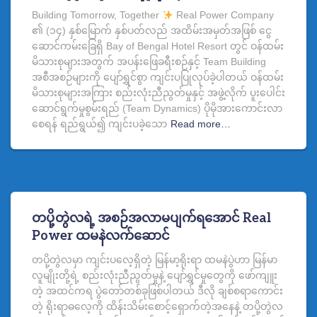
Building Tomorrow, Together
Real Power Company
၏ (၁၄) နှစ်မြောက် နှစ်ပတ်လည် အထိမ်းအမှတ်အဖြစ် ငွေ
ဆောင်ကမ်းခြေရှိ Bay of Bengal Hotel Resort တွင် ဝန်ထမ်း
မိသားစုများအတွက် အပန်းဖြေခရီးစဉ်နှင့် Team Building
အစီအစဉ်များကို ပျော်ရွှင်စွာ ကျင်းပပြုလုပ်ခဲ့ပါတယ် ဝန်ထမ်း
မိသားစုများအကြား စည်းလုံးညီညွတ်မှုနှင့် အဖွဲ့လိုက် ပူးပေါင်း
ဆောင်ရွက်မှုစွမ်းရည် (Team Dynamics) ပိုမိုအားကောင်းလာ
စေရန် ရည်ရွယ်၍ ကျင်းပခဲ့သော
Read more…
တပို့တွဲလရဲ့ အစဉ်အလာမပျက်ရအောင် Real
Power ထမနဲလက်ဆောင်
တပို့တွဲလမှာ ကျင်းပလေ့ရှိတဲ့ မြန်မာ့ရိုးရာ ထမနဲပွဲဟာ မြန်မာ
လူမျိုးတို့ရဲ့ စည်းလုံးညီညွတ်မှုနဲ့ ပျော်ရွှင်မှုတွေကို ဖော်ကျူး
တဲ့ အထင်ကရ ပွဲ‌တော်တစ်ခုဖြစ်ပါတယ် ဒီလို ချစ်စရာကောင်း
တဲ့ ရိုးရာဓလေ့ကို ထိန်းသိမ်းစောင့်ရှောက်တဲ့အနေနဲ့ တပို့တွဲလ