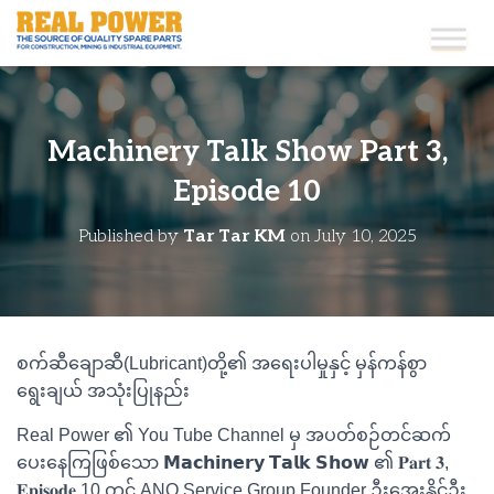
Machinery Talk Show Part 3,
Episode 10
Published by
Tar Tar KM
on
July 10, 2025
စက်ဆီချောဆီ(Lubricant)တို့၏ အရေးပါမှုနှင့် မှန်ကန်စွာ
ရွေးချယ် အသုံးပြုနည်း
Real Power ၏ You Tube Channel မှ အပတ်စဉ်တင်ဆက်
ပေးနေကြဖြစ်သော 𝗠𝗮𝗰𝗵𝗶𝗻𝗲𝗿𝘆 𝗧𝗮𝗹𝗸 𝗦𝗵𝗼𝘄 ၏ 𝐏𝐚𝐫𝐭 𝟑,
𝐄𝐩𝐢𝐬𝐨𝐝𝐞 10 တွင် ANO Service Group Founder ဦးအေးနိုင်ဦး