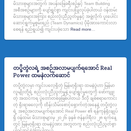
မိသားစုများအတွက် အပန်းဖြေခရီးစဉ်နှင့် Team Building
အစီအစဉ်များကို ပျော်ရွှင်စွာ ကျင်းပပြုလုပ်ခဲ့ပါတယ် ဝန်ထမ်း
မိသားစုများအကြား စည်းလုံးညီညွတ်မှုနှင့် အဖွဲ့လိုက် ပူးပေါင်း
ဆောင်ရွက်မှုစွမ်းရည် (Team Dynamics) ပိုမိုအားကောင်းလာ
စေရန် ရည်ရွယ်၍ ကျင်းပခဲ့သော
Read more…
တပို့တွဲလရဲ့ အစဉ်အလာမပျက်ရအောင် Real
Power ထမနဲလက်ဆောင်
တပို့တွဲလမှာ ကျင်းပလေ့ရှိတဲ့ မြန်မာ့ရိုးရာ ထမနဲပွဲဟာ မြန်မာ
လူမျိုးတို့ရဲ့ စည်းလုံးညီညွတ်မှုနဲ့ ပျော်ရွှင်မှုတွေကို ဖော်ကျူး
တဲ့ အထင်ကရ ပွဲ‌တော်တစ်ခုဖြစ်ပါတယ် ဒီလို ချစ်စရာကောင်း
တဲ့ ရိုးရာဓလေ့ကို ထိန်းသိမ်းစောင့်ရှောက်တဲ့အနေနဲ့ တပို့တွဲလ
ရဲ့ အစဉ်အလာမပျက်ရအောင် Real Power ၏ ရန်ကုန်ရုံးချုပ်
ရှိ ဝန်ထမ်း မိသားစုများမှ ၂၀၂၆ ခုနှစ် ဇန်နဝါရီလ ၂၈ ရက်နေ့
တွင် မြန်မာ့ရိုးရာ ထမနဲပွဲအား အတူတကွ စည်းလုံးညီညွတ်စွာ
ပါဝင်ဆင်နွှဲခဲ့ကြပါတယ်