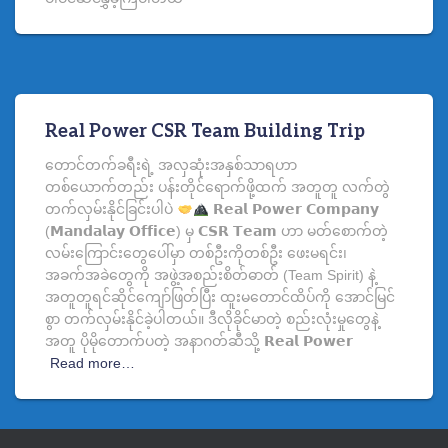
Real Power CSR Team Building Trip
တောင်တက်ခရီးရဲ့ အလှဆုံးအနှစ်သာရဟာ
တစ်ယောက်တည်း ပန်းတိုင်ရောက်ဖို့ထက် အတူတူ လက်တွဲ
တက်လှမ်းနိုင်ခြင်းပါပဲ
𝗥𝗲𝗮𝗹 𝗣𝗼𝘄𝗲𝗿 𝗖𝗼𝗺𝗽𝗮𝗻𝘆
(𝗠𝗮𝗻𝗱𝗮𝗹𝗮𝘆 𝗢𝗳𝗳𝗶𝗰𝗲) မှ 𝗖𝗦𝗥 𝗧𝗲𝗮𝗺 ဟာ မတ်စောက်တဲ့
လမ်းကြောင်းတွေပေါ်မှာ တစ်ဦးကိုတစ်ဦး ဖေးမရင်း၊
အခက်အခဲတွေကို အဖွဲ့အစည်းစိတ်ဓာတ် (Team Spirit) နဲ့
အတူတူရင်ဆိုင်ကျော်ဖြတ်ပြီး ထူးမတောင်ထိပ်ကို အောင်မြင်
စွာ တက်လှမ်းနိုင်ခဲ့ပါတယ်။ ဒီလိုခိုင်မာတဲ့ စည်းလုံးမှုတွေနဲ့
အတူ ပိုမိုတောက်ပတဲ့ အနာဂတ်ဆီသို့ 𝗥𝗲𝗮𝗹 𝗣𝗼𝘄𝗲𝗿
Read more…