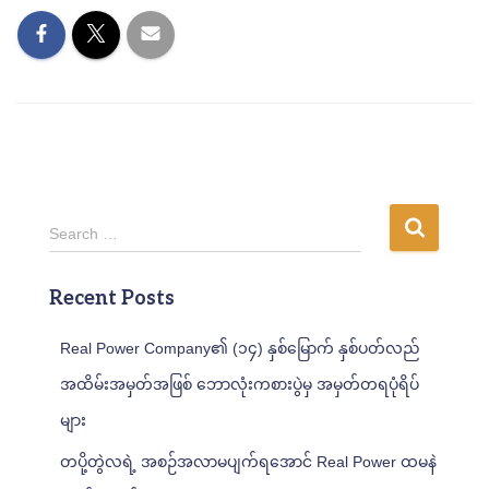
S
Search …
e
a
Recent Posts
r
c
h
Real Power Company၏ (၁၄) နှစ်မြောက် နှစ်ပတ်လည်
f
အထိမ်းအမှတ်အဖြစ် ဘောလုံးကစားပွဲမှ အမှတ်တရပုံရိပ်
o
r
များ
:
တပို့တွဲလရဲ့ အစဉ်အလာမပျက်ရအောင် Real Power ထမနဲ