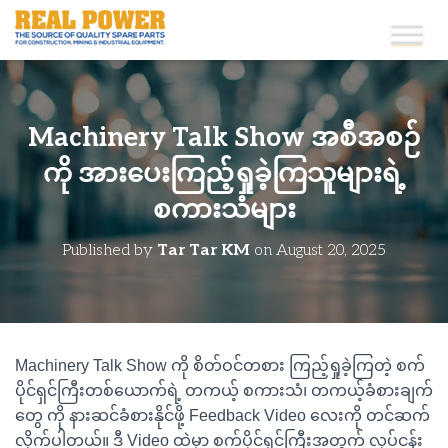
Machinery Talk Show အစီအစဉ်
ကို အားပေးကြည့်ရှုခဲ့ကြသူများရဲ့
စကားသံများ
Published by
Tar Tar KM
on
August 20, 2025
Machinery Talk Show ကို စိတ်ဝင်တစား ကြည့်ရှုခဲ့ကြတဲ့ စက်
ပိုင်ရှင်ကြီးတစ်ယောက်ရဲ့ တကယ့် စကားသံ၊ တကယ့်ခံစားချက်
တွေ ကို နားဆင်ခံစားနိုင်ဖို့ Feedback Video လေးကို တင်ဆက်
လိုက်ပါတယ်။ ဒီ Video ထဲမှာ စက်ပိုင်ရှင်ကြီးအတွက် လုပ်ငန်း