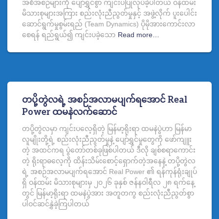
အစီအစဉ်များကို ပျော်ရွှင်စွာ ကျင်းပပြုလုပ်ခဲ့ပါတယ် ဝန်ထမ်း
မိသားစုများအကြား စည်းလုံးညီညွတ်မှုနှင့် အဖွဲ့လိုက် ပူးပေါင်း
ဆောင်ရွက်မှုစွမ်းရည် (Team Dynamics) ပိုမိုအားကောင်းလာ
စေရန် ရည်ရွယ်၍ ကျင်းပခဲ့သော
Read more…
တပို့တွဲလရဲ့ အစဉ်အလာမပျက်ရအောင် Real
Power ထမနဲလက်ဆောင်
တပို့တွဲလမှာ ကျင်းပလေ့ရှိတဲ့ မြန်မာ့ရိုးရာ ထမနဲပွဲဟာ မြန်မာ
လူမျိုးတို့ရဲ့ စည်းလုံးညီညွတ်မှုနဲ့ ပျော်ရွှင်မှုတွေကို ဖော်ကျူး
တဲ့ အထင်ကရ ပွဲ‌တော်တစ်ခုဖြစ်ပါတယ် ဒီလို ချစ်စရာကောင်း
တဲ့ ရိုးရာဓလေ့ကို ထိန်းသိမ်းစောင့်ရှောက်တဲ့အနေနဲ့ တပို့တွဲလ
ရဲ့ အစဉ်အလာမပျက်ရအောင် Real Power ၏ ရန်ကုန်ရုံးချုပ်
ရှိ ဝန်ထမ်း မိသားစုများမှ ၂၀၂၆ ခုနှစ် ဇန်နဝါရီလ ၂၈ ရက်နေ့
တွင် မြန်မာ့ရိုးရာ ထမနဲပွဲအား အတူတကွ စည်းလုံးညီညွတ်စွာ
ပါဝင်ဆင်နွှဲခဲ့ကြပါတယ်