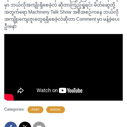
မှာ ဘယ်လိုအကျိုးရှိစေခဲ့လဲ ဆိုတာကြည့်ရှုရင်း မိတ်ဆွေတို့
အတွက်ရော Machinery Talk Show အစီအစဉ်ကနေ ဘယ်လို
အကျိူးကျေးဇူးတွေရရှိစေခဲ့လဲဆိုတာ Comment မှာ မန့်ခဲ့ပေး
ဦးနော်
Categories:
POST
SOCIAL