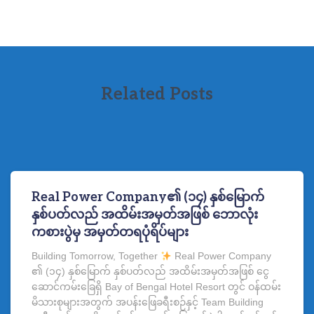
Related Posts
Real Power Company၏ (၁၄) နှစ်မြောက်
နှစ်ပတ်လည် အထိမ်းအမှတ်အဖြစ် ဘောလုံး
ကစားပွဲမှ အမှတ်တရပုံရိပ်များ
Building Tomorrow, Together
Real Power Company
၏ (၁၄) နှစ်မြောက် နှစ်ပတ်လည် အထိမ်းအမှတ်အဖြစ် ငွေ
ဆောင်ကမ်းခြေရှိ Bay of Bengal Hotel Resort တွင် ဝန်ထမ်း
မိသားစုများအတွက် အပန်းဖြေခရီးစဉ်နှင့် Team Building