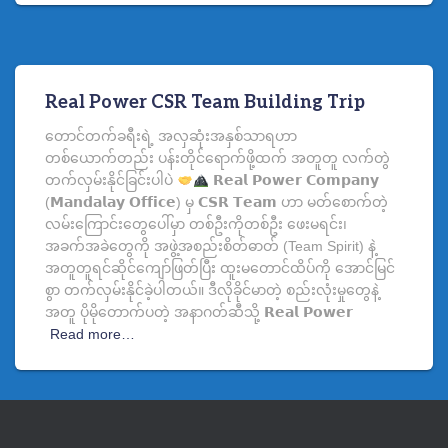
Real Power CSR Team Building Trip
တောင်တက်ခရီးရဲ့ အလှဆုံးအနှစ်သာရဟာ
တစ်ယောက်တည်း ပန်းတိုင်ရောက်ဖို့ထက် အတူတူ လက်တွဲ
တက်လှမ်းနိုင်ခြင်းပါပဲ
𝗥𝗲𝗮𝗹 𝗣𝗼𝘄𝗲𝗿 𝗖𝗼𝗺𝗽𝗮𝗻𝘆
(𝗠𝗮𝗻𝗱𝗮𝗹𝗮𝘆 𝗢𝗳𝗳𝗶𝗰𝗲) မှ 𝗖𝗦𝗥 𝗧𝗲𝗮𝗺 ဟာ မတ်စောက်တဲ့
လမ်းကြောင်းတွေပေါ်မှာ တစ်ဦးကိုတစ်ဦး ဖေးမရင်း၊
အခက်အခဲတွေကို အဖွဲ့အစည်းစိတ်ဓာတ် (Team Spirit) နဲ့
အတူတူရင်ဆိုင်ကျော်ဖြတ်ပြီး ထူးမတောင်ထိပ်ကို အောင်မြင်
စွာ တက်လှမ်းနိုင်ခဲ့ပါတယ်။ ဒီလိုခိုင်မာတဲ့ စည်းလုံးမှုတွေနဲ့
အတူ ပိုမိုတောက်ပတဲ့ အနာဂတ်ဆီသို့ 𝗥𝗲𝗮𝗹 𝗣𝗼𝘄𝗲𝗿
Read more…