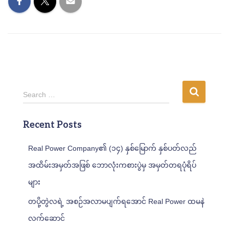
S
Search …
e
a
Recent Posts
r
c
h
Real Power Company၏ (၁၄) နှစ်မြောက် နှစ်ပတ်လည်
f
အထိမ်းအမှတ်အဖြစ် ဘောလုံးကစားပွဲမှ အမှတ်တရပုံရိပ်
o
r
များ
:
တပို့တွဲလရဲ့ အစဉ်အလာမပျက်ရအောင် Real Power ထမနဲ
လက်ဆောင်