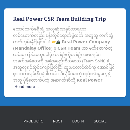
Real Power CSR Team Building Trip
တောင်တက်ခရီးရဲ့ အလှဆုံးအနှစ်သာရဟာ
တစ်ယောက်တည်း ပန်းတိုင်ရောက်ဖို့ထက် အတူတူ လက်တွဲ
တက်လှမ်းနိုင်ခြင်းပါပဲ
𝗥𝗲𝗮𝗹 𝗣𝗼𝘄𝗲𝗿 𝗖𝗼𝗺𝗽𝗮𝗻𝘆
(𝗠𝗮𝗻𝗱𝗮𝗹𝗮𝘆 𝗢𝗳𝗳𝗶𝗰𝗲) မှ 𝗖𝗦𝗥 𝗧𝗲𝗮𝗺 ဟာ မတ်စောက်တဲ့
လမ်းကြောင်းတွေပေါ်မှာ တစ်ဦးကိုတစ်ဦး ဖေးမရင်း၊
အခက်အခဲတွေကို အဖွဲ့အစည်းစိတ်ဓာတ် (Team Spirit) နဲ့
အတူတူရင်ဆိုင်ကျော်ဖြတ်ပြီး ထူးမတောင်ထိပ်ကို အောင်မြင်
စွာ တက်လှမ်းနိုင်ခဲ့ပါတယ်။ ဒီလိုခိုင်မာတဲ့ စည်းလုံးမှုတွေနဲ့
အတူ ပိုမိုတောက်ပတဲ့ အနာဂတ်ဆီသို့ 𝗥𝗲𝗮𝗹 𝗣𝗼𝘄𝗲𝗿
Read more…
PRODUCTS
POST
LOG IN
SOCIAL