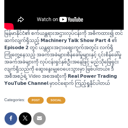
မြန်မာနိုင်ငံ၏ စက်ယန္တရားအဌားလုပ်ငန်းကို အဓိကထား၍ တင်
ဆက်လျက်ရှိသည့် 𝗠𝗮𝗰𝗵𝗶𝗻𝗲𝗿𝘆 𝗧𝗮𝗹𝗸 𝗦𝗵𝗼𝘄 𝗣𝗮𝗿𝘁 𝟰 ၏
𝗘𝗽𝗶𝘀𝗼𝗱𝗲 𝟮 တွင် ယန္တရားအငှားဈေးကွက်အတွင်း လက်ရှိ
ကြုံတွေ့နေသည့် အခက်အခဲများ၊စိန်‌ခေါ်မှုများနှင့် ၎င်းစိန်ခေါ်မှု
အခက်အခဲများကို လုပ်ငန်းရှင်နှစ်ဦးအ‌နေဖြင့် မည်သိုဖြေရှင်း
လျက်ရှိသည်ကို ဆွေးနွေးမျှဝေပေးသွားမှာ ဖြစ်ပါတယ်။ ဒီ
အစီအစဉ်ရဲ့ Video အစအဆုံးကို 𝗥𝗲𝗮𝗹 𝗣𝗼𝘄𝗲𝗿 𝗧𝗿𝗮𝗱𝗶𝗻𝗴
𝗬𝗼𝘂𝗧𝘂𝗯𝗲 𝗖𝗵𝗮𝗻𝗻𝗲𝗹 မှာဝင်ရောက် ကြည့်ရှုနိုင်ပါတယ်
Categories:
POST
SOCIAL