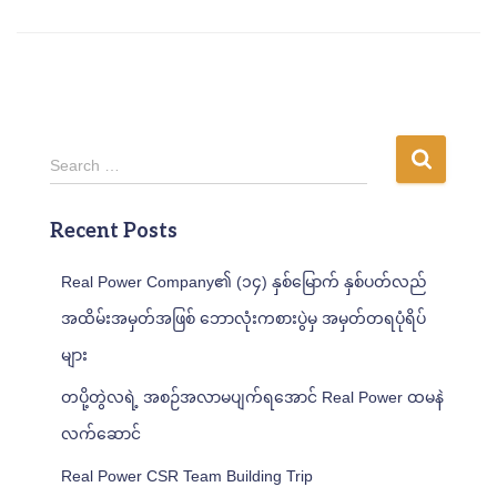
S
Search …
e
a
Recent Posts
r
c
h
Real Power Company၏ (၁၄) နှစ်မြောက် နှစ်ပတ်လည်
f
အထိမ်းအမှတ်အဖြစ် ဘောလုံးကစားပွဲမှ အမှတ်တရပုံရိပ်
o
r
များ
:
တပို့တွဲလရဲ့ အစဉ်အလာမပျက်ရအောင် Real Power ထမနဲ
လက်ဆောင်
Real Power CSR Team Building Trip