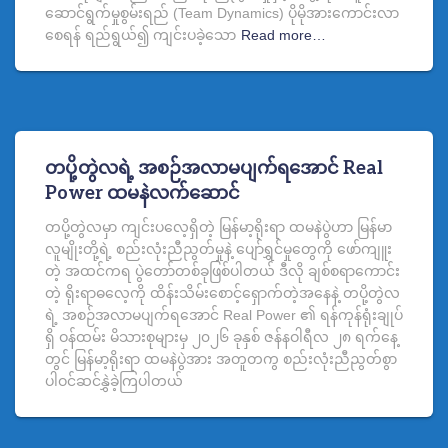
ဆောင်ရွက်မှုစွမ်းရည် (Team Dynamics) ပိုမိုအားကောင်းလာ
စေရန် ရည်ရွယ်၍ ကျင်းပခဲ့သော
Read more…
တပို့တွဲလရဲ့ အစဉ်အလာမပျက်ရအောင် Real
Power ထမနဲလက်ဆောင်
တပို့တွဲလမှာ ကျင်းပလေ့ရှိတဲ့ မြန်မာ့ရိုးရာ ထမနဲပွဲဟာ မြန်မာ
လူမျိုးတို့ရဲ့ စည်းလုံးညီညွတ်မှုနဲ့ ပျော်ရွှင်မှုတွေကို ဖော်ကျူး
တဲ့ အထင်ကရ ပွဲ‌တော်တစ်ခုဖြစ်ပါတယ် ဒီလို ချစ်စရာကောင်း
တဲ့ ရိုးရာဓလေ့ကို ထိန်းသိမ်းစောင့်ရှောက်တဲ့အနေနဲ့ တပို့တွဲလ
ရဲ့ အစဉ်အလာမပျက်ရအောင် Real Power ၏ ရန်ကုန်ရုံးချုပ်
ရှိ ဝန်ထမ်း မိသားစုများမှ ၂၀၂၆ ခုနှစ် ဇန်နဝါရီလ ၂၈ ရက်နေ့
တွင် မြန်မာ့ရိုးရာ ထမနဲပွဲအား အတူတကွ စည်းလုံးညီညွတ်စွာ
ပါဝင်ဆင်နွှဲခဲ့ကြပါတယ်