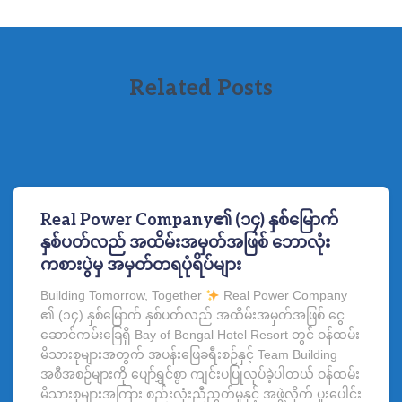
Related Posts
Real Power Company၏ (၁၄) နှစ်မြောက်
နှစ်ပတ်လည် အထိမ်းအမှတ်အဖြစ် ဘောလုံး
ကစားပွဲမှ အမှတ်တရပုံရိပ်များ
Building Tomorrow, Together
Real Power Company
၏ (၁၄) နှစ်မြောက် နှစ်ပတ်လည် အထိမ်းအမှတ်အဖြစ် ငွေ
ဆောင်ကမ်းခြေရှိ Bay of Bengal Hotel Resort တွင် ဝန်ထမ်း
မိသားစုများအတွက် အပန်းဖြေခရီးစဉ်နှင့် Team Building
အစီအစဉ်များကို ပျော်ရွှင်စွာ ကျင်းပပြုလုပ်ခဲ့ပါတယ် ဝန်ထမ်း
မိသားစုများအကြား စည်းလုံးညီညွတ်မှုနှင့် အဖွဲ့လိုက် ပူးပေါင်း