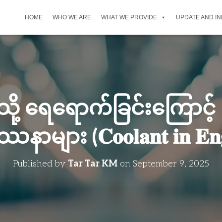
HOME
WHO WE ARE
WHAT WE PROVIDE
UPDATE AND I
သို့ ရေရောက်ခြင်းကြောင့် 
ျား (𝐂𝐨𝐨𝐥𝐚𝐧𝐭 𝐢𝐧 𝐄𝐧𝐠𝐢
Published by
Tar Tar KM
on
September 9, 2025