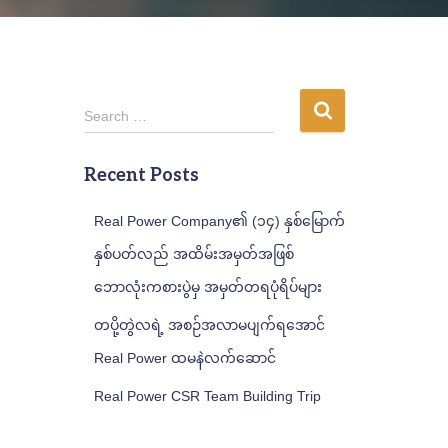
S
Search …
e
a
Recent Posts
r
c
h
Real Power Company၏ (၁၄) နှစ်မြောက်
f
နှစ်ပတ်လည် အထိမ်းအမှတ်အဖြစ်
o
r
ဘောလုံးကစားပွဲမှ အမှတ်တရပုံရိပ်များ
:
တပို့တွဲလရဲ့ အစဉ်အလာမပျက်ရအောင်
Real Power ထမနဲလက်ဆောင်
Real Power CSR Team Building Trip