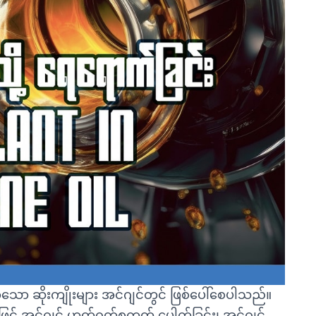
စွာသော ဆိုးကျိုးများ အင်ဂျင်တွင် ဖြစ်ပေါ်စေပါသည်။
အားဖြင့် အင်ဂျင် ဟတ်ဂတ်စကတ် ပေါက်ခြင်း၊ အင်ဂျင်