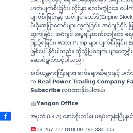
ဟတ်ပျက်စီးခြင်း၊ လိုင်နာ စလစ်ကွဲခြင်း၊ ပေါက်
ပျက်စီးခြင်းနှင့် အင်ဂျင် ဘော်ဒီ(Engine Block)
မီးခိုးအပြာရောင်များ ထွက်ခြင်း၊ အင်ဂျင်ဝိုင်
ထွက်ခြင်း၊ အင်ဂျင် အပူချိန်တက်လာခြင်း၊ ရ
ဖြည့်ရခြင်း၊ Water Pump များ ပျက်စီးခြင်း၊ Eng
ဖြစ်ပေါ်နိုင်ပါသည်။ ထိုသို့ပြစ်ချက် များတွေ့
ဆောင်ရွက်သင့်ပါသည်။
စက်ယန္တရားကြီးများ၊ စက်ချောဆီများနှင့် ပက
က 𝗥𝗲𝗮𝗹 𝗣𝗼𝘄𝗲𝗿 𝗧𝗿𝗮𝗱𝗶𝗻𝗴 𝗖𝗼𝗺𝗽𝗮𝗻𝘆
𝗦𝘂𝗯𝘀𝗰𝗿𝗶𝗯𝗲 လုပ်ထားနိုင်ပါတယ်
𝗬𝗮𝗻𝗴𝗼𝗻 𝗢𝗳𝗳𝗶𝗰𝗲
အမှတ် (64 A) နောင်ရိုးလမ်း၊ မရမ်းကုန်းမြို့နယ်၊
09-267 777 810၊ 09-795 334 005