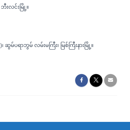
ဘီးလင်းမြို့။
 ဆွမ်ပရာဘွမ် လမ်းမကြီး၊ မြစ်ကြီးနားမြို့။