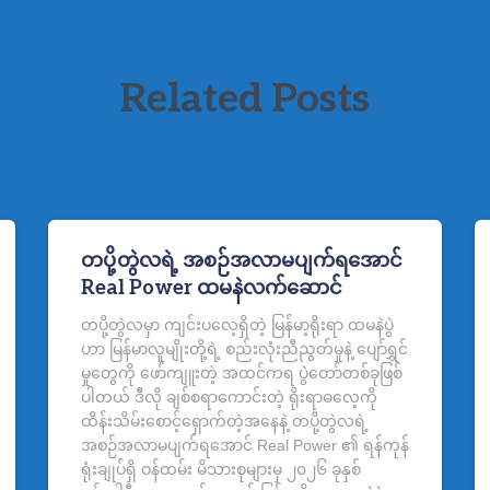
Related Posts
တပို့တွဲလရဲ့ အစဉ်အလာမပျက်ရအောင်
Real Power ထမနဲလက်ဆောင်
တပို့တွဲလမှာ ကျင်းပလေ့ရှိတဲ့ မြန်မာ့ရိုးရာ ထမနဲပွဲ
ဟာ မြန်မာလူမျိုးတို့ရဲ့ စည်းလုံးညီညွတ်မှုနဲ့ ပျော်ရွှင်
မှုတွေကို ဖော်ကျူးတဲ့ အထင်ကရ ပွဲ‌တော်တစ်ခုဖြစ်
ပါတယ် ဒီလို ချစ်စရာကောင်းတဲ့ ရိုးရာဓလေ့ကို
ထိန်းသိမ်းစောင့်ရှောက်တဲ့အနေနဲ့ တပို့တွဲလရဲ့
အစဉ်အလာမပျက်ရအောင် Real Power ၏ ရန်ကုန်
ရုံးချုပ်ရှိ ဝန်ထမ်း မိသားစုများမှ ၂၀၂၆ ခုနှစ်