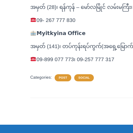
အမှတ် (28)၊ ရန်ကုန် – မော်လမြိုင် လမ်းမကြီး၊ 
09- 267 777 830
𝗠𝘆𝗶𝘁𝗸𝘆𝗶𝗻𝗮 𝗢𝗳𝗳𝗶𝗰𝗲
အမှတ် (141)၊ တပ်ကုန်းရပ်ကွက်(အရှေ့မြောက်)၊
09-899 077 773၊ 09-257 777 317
Categories:
POST
SOCIAL