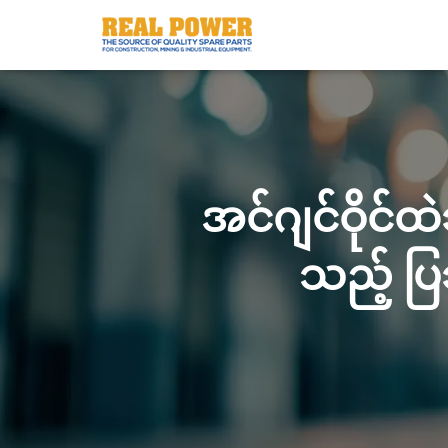
အင်ဂျင်ဝိုင်ထဲ
သည့် ပြဿနာမ