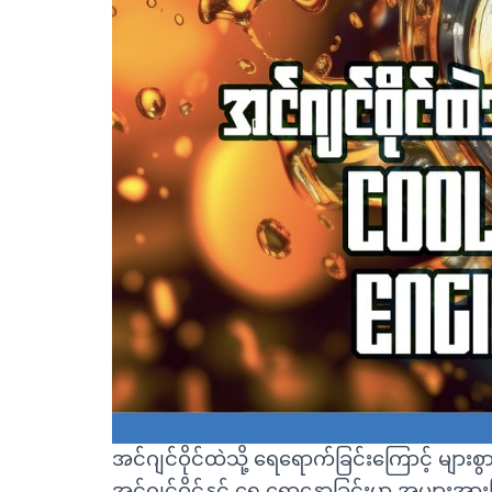
အင်ဂျင်ဝိုင်ထဲသို့ ရေရောက်ခြင်းကြောင့် များ
အင်ဂျင်ဝိုင်နှင့် ရေ ရောနှောခြင်းမှာ အများ