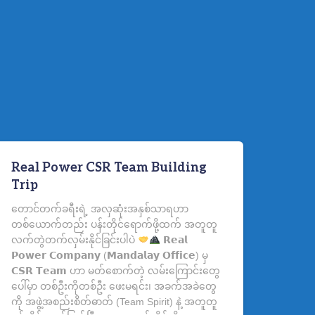
Real Power CSR Team Building
Trip
တောင်တက်ခရီးရဲ့ အလှဆုံးအနှစ်သာရဟာ
တစ်ယောက်တည်း ပန်းတိုင်ရောက်ဖို့ထက် အတူတူ
လက်တွဲတက်လှမ်းနိုင်ခြင်းပါပဲ
𝗥𝗲𝗮𝗹
𝗣𝗼𝘄𝗲𝗿 𝗖𝗼𝗺𝗽𝗮𝗻𝘆 (𝗠𝗮𝗻𝗱𝗮𝗹𝗮𝘆 𝗢𝗳𝗳𝗶𝗰𝗲) မှ
𝗖𝗦𝗥 𝗧𝗲𝗮𝗺 ဟာ မတ်စောက်တဲ့ လမ်းကြောင်းတွေ
ပေါ်မှာ တစ်ဦးကိုတစ်ဦး ဖေးမရင်း၊ အခက်အခဲတွေ
ကို အဖွဲ့အစည်းစိတ်ဓာတ် (Team Spirit) နဲ့ အတူတူ