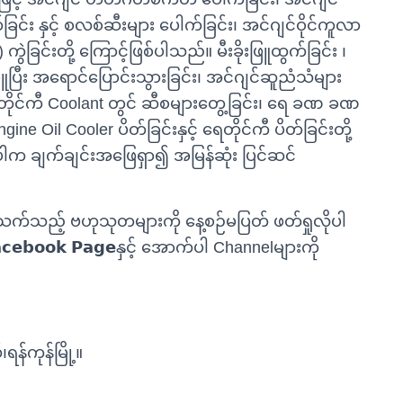
ခြင်း နှင့် စလစ်ဆီးများ ပေါက်ခြင်း၊ အင်ဂျင်ဝိုင်ကူလာ
 ကွဲခြင်းတို့ ကြောင့်ဖြစ်ပါသည်။ မီးခိုးဖြူထွက်ခြင်း ၊
 ဖြူပြီး အရောင်ပြောင်းသွားခြင်း၊ အင်ဂျင်ဆူညံသံများ
ေတိုင်ကီ Coolant တွင် ဆီစများတွေ့ခြင်း၊ ရေ ခဏ ခဏ
ine Oil Cooler ပိတ်ခြင်းနှင့် ရေတိုင်ကီ ပိတ်ခြင်းတို့
ရှိပါက ချက်ချင်းအဖြေရှာ၍ အမြန်ဆုံး ပြင်ဆင်
်သက်သည့် ဗဟုသုတများကို နေ့စဉ်မပြတ် ဖတ်ရှုလိုပါ
 𝗙𝗮𝗰𝗲𝗯𝗼𝗼𝗸 𝗣𝗮𝗴𝗲နှင့် အောက်ပါ Channelများကို
ရန်ကုန်မြို့။