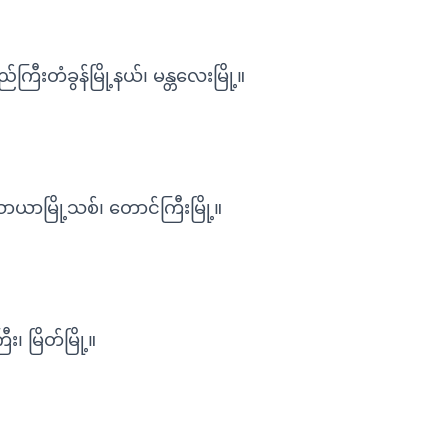
ြီးတံခွန်မြို့နယ်၊ မန္တလေးမြို့။
ယာမြို့သစ်၊ တောင်ကြီးမြို့။
၊ မြိတ်မြို့။