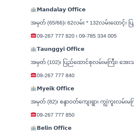
𝗠𝗮𝗻𝗱𝗮𝗹𝗮𝘆 𝗢𝗳𝗳𝗶𝗰𝗲
အမှတ် (65/66)၊ 62လမ်း * 132လမ်းထောင့်၊ ပြည်က
09-267 777 820 ၊ 09-785 334 005
𝗧𝗮𝘂𝗻𝗴𝗴𝘆𝗶 𝗢𝗳𝗳𝗶𝗰𝗲
အမှတ် (102)၊ ပြည်ထောင်စုလမ်းမကြီး၊ အေးသာ
09-267 777 840
𝗠𝘆𝗲𝗶𝗸 𝗢𝗳𝗳𝗶𝗰𝗲
အမှတ် (82)၊ စန္ဒာဝတ်ကျေးရွာ၊ ကျွဲကူးလမ်းမကြီး
09-267 777 850
𝗕𝗲𝗹𝗶𝗻 𝗢𝗳𝗳𝗶𝗰𝗲