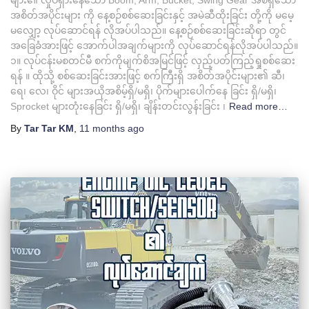
များ၏ လှုပ်ရှားနေသော Boom, Arm, Bucket, Swing Gear အစရှိသော
အစိတ်အပိုင်းများ ကို နေ့စဉ်စစ်ဆေးခြင်းနှင့် အမဲဆီထိုးခြင်း တို့ကို မမေ့
မလျှော့ လုပ်ဆောင်ရန် လိုအပ်ပါသည်။ နေ့စဉ်စစ်ဆေးခြင်းဆိုရာ တွင်
အခြေခံအားဖြင့် အောက်ပါအချက်များကို လုပ်ဆောင်ရန်လိုအပ်ပါသည်။
၁။ လုပ်ငန်းမစတင်မီ စက်ကိုမျက်စိအမြင်ဖြင့် လှည့်ပတ်ကြည့်ရှုစစ်ဆေး
ရန် ။ ထိုသို့ စစ်ဆေးခြင်းအားဖြင့် စက်ကြီးရှိ အစိတ်အပိုင်းများ၏ ဆီ၊
ရေ၊ လေ၊ ဝိုင် များအယိုအစိမ့်ရှိ/မရှိ၊ ပိုက်များပေါက်နေ ခြင်း ရှိ/မရှိ၊
Sprocket များတုံးနေခြင်း ရှိ/မရှိ၊ ချိန်းတင်းလွန်းခြင်း ၊
Read more…
By
Tar Tar KM
,
11 months
ago