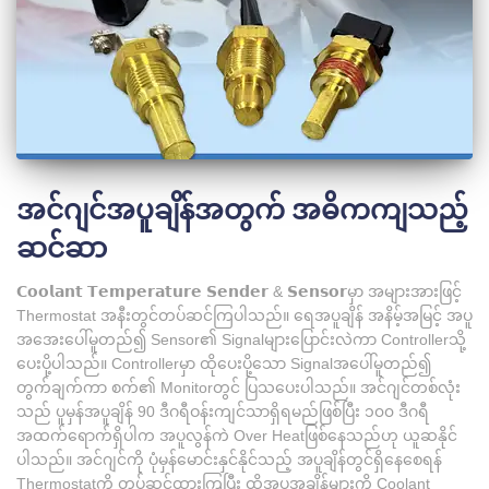
အင်ဂျင်အပူချိန်အတွက် အဓိကကျသည့်
ဆင်ဆာ
𝗖𝗼𝗼𝗹𝗮𝗻𝘁 𝗧𝗲𝗺𝗽𝗲𝗿𝗮𝘁𝘂𝗿𝗲 𝗦𝗲𝗻𝗱𝗲𝗿 & 𝗦𝗲𝗻𝘀𝗼𝗿မှာ အများအားဖြင့်
Thermostat အနီးတွင်တပ်ဆင်ကြပါသည်။ ရေအပူချိန် အနိမ့်အမြင့် အပူ
အအေးပေါ်မူတည်၍ Sensor၏ Signalများပြောင်းလဲကာ Controllerသို့
ပေးပို့ပါသည်။ Controllerမှာ ထိုပေးပို့သော Signalအ‌ပေါ်မူတည်၍
တွက်ချက်ကာ စက်၏ Monitorတွင် ပြသပေးပါသည်။ အင်ဂျင်တစ်လုံး
သည် ပူမှန်အပူချိန် 90 ဒီဂရီဝန်းကျင်သာရှိရမည်ဖြစ်ပြီး ၁၀၀ ဒီဂရီ
အထက်ရောက်ရှိပါက အပူလွန်ကဲ Over Heatဖြစ်နေသည်ဟု ယူဆနိုင်
ပါသည်။ အင်ဂျင်ကို ပုံမှန်မောင်းနှင်နိုင်သည့် အပူချိန်တွင်ရှိနေစေရန်
Thermostatကို တပ်ဆင်ထားကြပြီး ထိုအပူအချိန်များကို Coolant