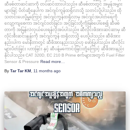
ဆီဖစ်တာဆင်ဆာကို တပ်ဆင်ထားပါသည်။ ဆီဖစ်တာတွင် အမှုန်အမွှား
များဖြင့် ပိတ်ဆို့နေပါက အင်ဂျင်ကွန်ထရိုလာသို့ သတင်းပို့ပါသည်။ ထို
သတင်းပေးပို့မှု့ကြောင့် အင်ဂျင်ကွန်ထရိုလာမှ အင်ဂျင်အပါတ်ရေကို
လျော့ကျစေကာ အင်ဂျင်ဝတ်ခြင်း၊ အင့်ခြင်းတို့ကိုဖြစ်ပေါ်စေ၍ ဆီဖစ်
တာကို အမြန်လဲလှယ်ပေးရန်လိုအပ်ပါသည်။ ဆီလိုင်းဖိအားဆင်ဆာမှ ဆီ
လိုင်းစီးဆင်းနှုန်းကို အင်ဂျင်ကွန် ထရိုလာသို့ ပေးပို့ပါသည်။ ဆီဖိအား
နည်းပါက မော်နီတာတွင် ဆီဖိအားနည်းသည်ဟု ဖော်ပြပါသည်။ ဆီလိုင်း
များပိတ်ခြင်း ၊ဟာခြင်း နှင့် ဆီပန့်မကောင်းခြင်းတို့ကြောင့် ဆီဖိအားနည်း
နိုင်ပါသည်။ CAT 320D, EC 210 B Prime စက်များအတွက် Fuel Filter
Sensor & Pressure
Read more…
By
Tar Tar KM
,
11 months
ago