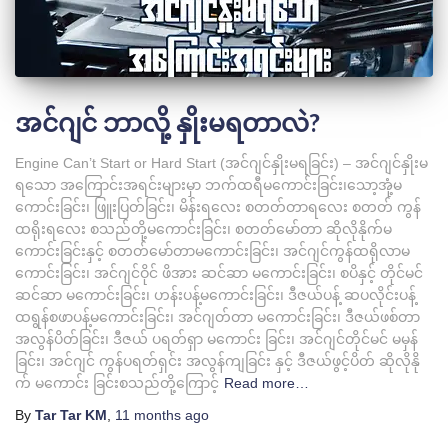
အင်ဂျင် ဘာလို့ နှိုးမရတာလဲ?
Engine Can’t Start or Hard Start (အင်ဂျင်နှိုးမရခြင်း) – အင်ဂျင်နှိုးမ
ရသော အကြောင်းအရင်းများမှာ ဘက်ထရီမကောင်းခြင်း၊သော့အုံ့မ
ကောင်းခြင်း၊ ဖြူးပြတ်ခြင်း၊ မိန်းရလေး စတတ်တာရလေး စတတ် ကွန်
ထရိုးရလေး စသည်တို့မကောင်းခြင်း၊ စတတ်မော်တာ ဆိုလိုနိုက်မ
ကောင်းခြင်းနှင့် စတတ်မော်တာမကောင်းခြင်း၊ အင်ဂျင်ကွန်ထရိုလာမ
ကောင်းခြင်း၊ အင်ဂျင်ဝိုင် ဖိအား ဆင်ဆာ မကောင်းခြင်း၊ စပိနှင့် တိုင်မင်
ဆင်ဆာ မကောင်းခြင်း၊ ဟန်းပန့်မကောင်းခြင်း၊ ဒီဇယ်ပန့် ဆပလိုင်းပန့်
ထရွန်စဖာပန့်မကောင်းခြင်း၊ အင်ဂျတ်တာ မကောင်းခြင်း၊ ဒီဇယ်ဖစ်တာ
အလွန်ပိတ်ခြင်း၊ ဒီဇယ် ပရတ်ရှာ မကောင်း ခြင်း၊ အင်ဂျင်တိုင်မင် မမှန်
ခြင်း၊ အင်ဂျင် ကွန်ပရတ်ရှင်း အလွန်ကျခြင်း နှင့် ဒီဇယ်ဖွင့်ပိတ် ဆိုလိုနို
က် မကောင်း ခြင်းစသည်တို့ကြောင့်
Read more…
By
Tar Tar KM
,
11 months
ago