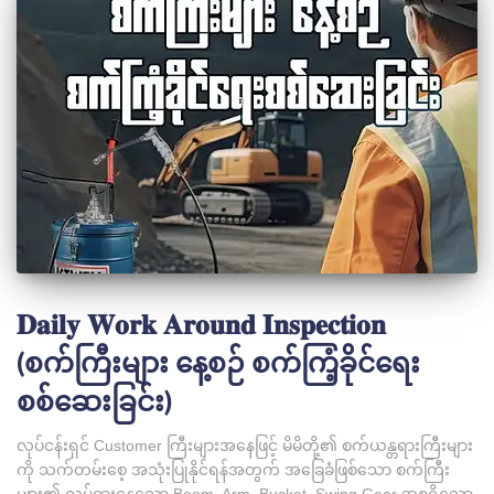
𝐃𝐚𝐢𝐥𝐲 𝐖𝐨𝐫𝐤 𝐀𝐫𝐨𝐮𝐧𝐝 𝐈𝐧𝐬𝐩𝐞𝐜𝐭𝐢𝐨𝐧
(စက်ကြီးများ နေ့စဉ် စက်ကြံ့ခိုင်ရေး
စစ်ဆေးခြင်း)
လုပ်ငန်းရှင် Customer ကြီးများအနေဖြင့် မိမိတို့၏ စက်ယန္တရားကြီးများ
ကို သက်တမ်းစေ့ အသုံးပြုနိုင်ရန်အတွက် အခြေခံဖြစ်သော စက်ကြီး