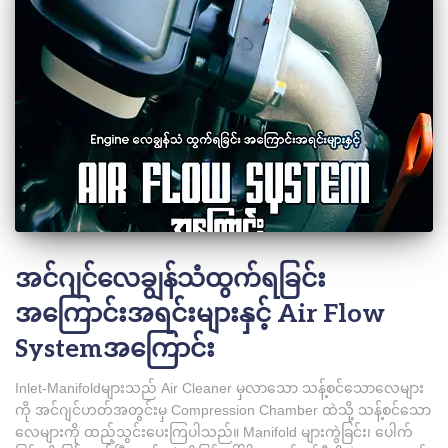
အင်ဂျင်လေချွန်သံထွက်ရခြင်း
အကြောင်းအရင်းများနှင့် Air Flow
Systemအကြောင်း
Inlet-Manifoldများသည် Air Cleaner မှလာသော သန့်စင်သောလေများ
ကို အင်ဂျင်ဟတ်အတွင်းမှ Compression Chamber ထဲသို့ သန့်စင်သော
လေများကို ထည့်သွင်းပေးကြပါသည်။ Manifold များကွဲခြင်း၊ ပေါက်