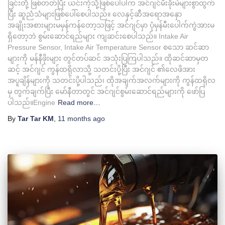
ခြင်းတို့ ဖြစ်တတ်ပြီး ယင်းကဲ့သို့ဖြစ်ပေါ်ပါက အင်ဂျင်မီးခိုးမဲများစွာထွက်
ပြီး ဆူညံသံများဖြစ်ပေါ်စေပါသည်။ လေနှင့်ဆီအရောအနှော
အချိုးအစားများမမှန်ကန်တော့သဖြင့် အင်ဂျင်မှာ ပုံမှန်မီးပေါက်ကွဲအားမ
ရှိတော့ဘဲ စွမ်းဆောင်ရည်များ ကျဆင်းစေပါသည်။ Intake Air
Pressure Sensor, Intake Air Temperature Sensor စသော ဆင်ဆာ
များကို မန်နီဖိုးများ တွင်တပ်ဆင် အသုံးပြကြပါသည်။ ထိုဆင်ဆာမှတ
ဆင့် အင်ဂျင် ကွန်ထရိုလာသို့ သတင်းပို့ပြီး အင်ဂျင် ၏လေဖိအား
အပူချိန်များကို သတင်းပို့ပါသည်၊ ထိုအချက်အလက်များကို ကွန်ထရိုလ
မှ တွက်ချက်ပြီး မော်နီတာတွင် အင်ဂျင်စွမ်းဆောင်ရည်များကို ဖော်ပြ
ပါသည်။Engine
Read more…
By
Tar Tar KM
,
11 months
ago