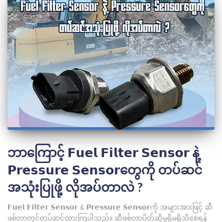
ဘာကြောင့် 𝗙𝘂𝗲𝗹 𝗙𝗶𝗹𝘁𝗲𝗿 𝗦𝗲𝗻𝘀𝗼𝗿 နဲ့
𝗣𝗿𝗲𝘀𝘀𝘂𝗿𝗲 𝗦𝗲𝗻𝘀𝗼𝗿တွေကို တပ်ဆင်
အသုံးပြုဖို့ လိုအပ်တာလဲ ?
𝗙𝘂𝗲𝗹 𝗙𝗶𝗹𝘁𝗲𝗿 𝗦𝗲𝗻𝘀𝗼𝗿 & 𝗣𝗿𝗲𝘀𝘀𝘂𝗿𝗲 𝗦𝗲𝗻𝘀𝗼𝗿ကို အများအားဖြင့် ဆီ
ဖစ်တာတွင်တပ်ဆင်ထားကြပါသည်။ ဆီဖစ်တာပိတ်ဆို့မှု့ရှိမရှိသိစေရန်