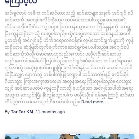
ကြောင့်လဲ
အင်ဂျင်တွင် အဓိက တပ်ဆင်ထားသည့် ဆင်ဆာများအနက် အင်ဂျင် စပိ
ဆင်ဆာကို အင်ဂျင်ဖလိုင်းဝှီးတွင် တပ်ဆင်ထားပါသည်။ ဆင်ဆာ၏
ထိပ်မှ ဖလိုင်းဝှီးဂီယာသွားများ ဖြတ်သန်းသွားသော ကြိမ်နှုန်းကို ဖတ်ရှု့
ပြီး ကွန်ထရိုလာ သို့ ပေးပို့ပါသည်။ ထိုပေးပို့လာသော ဆစ်ခနယ်အပေါ်
မူတည်၍ အင်ဂျင်နှင့် ဟိုက်ဒရောလစ်ပန့်၏ လုပ်ဆောင်ချက်များကို ကွန်
ထရိုလာမှ ဆုံးဖြတ်တွက်ချက်ကာဆောင်ရွက်ပေးပါသည်။ အင်ဂျင်စပိ
ဆင်ဆာကိုသံလိုက်ဆင်ဆာဟုလည်းကောင်း ဖလိုင်းဝှီးဆင်ဆာဟု
လည်းကောင်းခေါ်ဝေါ်ကြပါသည်။ အင်ဂျင်စပိဆင်ဆာ တပ်ဆင်ရာတွင်
ဂျန်းနပ်ကို အဆုံးနားထိလျော့ပြီး ဖလိုင်းဝှီးနှင့်ဆင်ဆာထိ အောင်လှည့်ပါ
ထိပြီးလျှင် နောက်သို့ တစ်ပါတ်ပြန်လျော့ပါ ဆင်ဆာထိပ်နှင့် ဖလိုင်းဝှီး
ဂီယာသွား ကြားအကွာအဝေးမှာ အလွန်အရေးကြီးလှပါသည်။ ဝေးသွား
လျှင် ဆင်ဆာမဖတ်ပဲ ကွန်ထရိုလာသို့ ပေးပို့သော အင်ဂျင်အပါတ်အရေး
အတွက် မှားယွင်းပြီး နီးလွန်းသွားပါက ဖလိုင်းဝှီးခါရမ်းမှု့ကြောင့် ဆင်ဆာ
ထိပ်ပွင့်ကာ ဆင်ဆာပျက်စီးတတ်ပါသည်။
Read more…
By
Tar Tar KM
,
11 months
ago