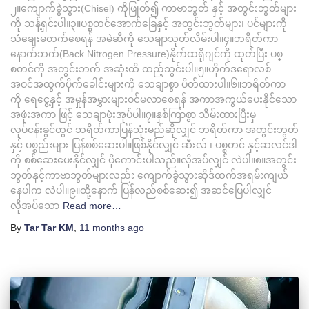
၂။ကျောက်ခွဲသွား(Chisel) ကိုဖြုတ်၍ ကာဗာဘွတ် နှင့် အတွင်းဘွတ်များ
ကို သန့်ရှင်းပါ။၃။ပစ္စတင်အောက်ခြေနှင့် အတွင်းဘွတ်များ၊ ပင်များကို
သံချေးမတက်စေရန် အမဲဆီကို သေချာသုတ်လိမ်းပါ။၄။ဘရိတ်ကာ
နောက်ဘက်(Back Nitrogen Pressure)နိုက်ထရိုဂျင်ကို ထုတ်ပြီး ပစ္
စတင်ကို အတွင်းဘက် အဆုံးထိ ထည့်သွင်းပါ။၅။ဟိုက်ဒရောလစ်
အဝင်အထွက်ပိုက်ခေါင်းများကို သေချာစွာ ပိတ်ထားပါ။၆။ဘရိတ်ကာ
ကို ရေငွေ့နှင့် အမှုန်အမွှားများဝင်မလာစေရန် အကာအကွယ်ပေးနိုင်သော
အဖုံးအကာ ဖြင့် သေချာဖုံးအုပ်ပါ။၇။နှစ်ကြာစွာ သိမ်းထားပြီးမှ
လုပ်ငန်းခွင်တွင် ဘရိတ်ကာပြန်သုံးမည်ဆိုလျှင် ဘရိတ်ကာ အတွင်းဘွတ်
နှင့် ပစ္စည်းများ ပြန်စစ်ဆေးပါ။ဖြစ်နိုင်လျှင် ဆီးလ် ၊ ပစ္စတင် နှင့်ဆလင်ဒါ
ကို စစ်ဆေးပေးနိုင်လျှင် ပိုကောင်းပါသည်။လိုအပ်လျှင် လဲပါ။၈။အတွင်း
ဘွတ်နှင့်ကာဗာဘွတ်များလည်း ကျောက်ခွဲသွားဆိုဒ်ထက်အရမ်းကျယ်
နေပါက လဲပါ။၉။ထို့နောက် ပြန်လည်စစ်ဆေး၍ အဆင်ပြေပါလျှင်
လိုအပ်သော
Read more…
By
Tar Tar KM
,
11 months
ago