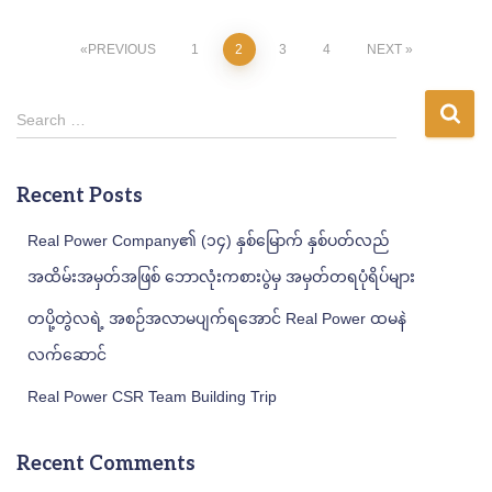
Posts
PREVIOUS
1
2
3
4
NEXT
pagination
S
Search …
e
a
r
Recent Posts
c
h
Real Power Company၏ (၁၄) နှစ်မြောက် နှစ်ပတ်လည်
f
အထိမ်းအမှတ်အဖြစ် ဘောလုံးကစားပွဲမှ အမှတ်တရပုံရိပ်များ
o
r
တပို့တွဲလရဲ့ အစဉ်အလာမပျက်ရအောင် Real Power ထမနဲ
:
လက်ဆောင်
Real Power CSR Team Building Trip
Recent Comments