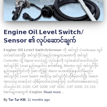
𝗘𝗻𝗴𝗶𝗻𝗲 𝗢𝗶𝗹 𝗟𝗲𝘃𝗲𝗹 𝗦𝘄𝗶𝘁𝗰𝗵/
𝗦𝗲𝗻𝘀𝗼𝗿 ၏ လုပ်ဆောင်ချက်
𝗘𝗻𝗴𝗶𝗻𝗲 𝗢𝗶𝗹 𝗟𝗲𝘃𝗲𝗹 𝗦𝘄𝗶𝘁𝗰𝗵/𝗦𝗲𝗻𝘀𝗼𝗿 ကို အင်ဂျင် Crankcase တွင်
တပ်ဆင်ထားပြီး အင်ဂျင်ဝိုင်အနည်းအများပမာဏကို အင်ဂျင်
Controller သို့ Signal ပေးသည့် လုပ်ငန်းကို လုပ်ဆောင်ပေးပါသည်။
အင်ဂျင်ဝိုင် Level နည်းနေပါက စက်၏ရှေ့ Monitor တွင် အင်ဂျင်ဝိုင်
နည်းနေကြောင်းကို ပုံ၊စာ တို့ဖြင့် Alarm ပေးဖော်ပြနေပါလိမ့်မည်။
အင်ဂျင်ဝိုင် Level Switch အထိုင်မှ အင်ဂျင်ဝိုင်ယိုစိမ့်တတ်ပြီး Switch
အလယ်မှ တဆင့်လဲ ယိုစိမ့်တတ်သောကြောင့် သတိထားစစ်ဆေးသင့်
ပါသည်။ EC 210D, CAT 320B, CAT 320C, CAT 320D, ZX 210-
5စက်များအတွက် 𝗘𝗻𝗴𝗶𝗻𝗲
Read more…
By
Tar Tar KM
,
11 months
ago