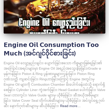
𝗘𝗻𝗴𝗶𝗻𝗲 𝗢𝗶𝗹 𝗖𝗼𝗻𝘀𝘂𝗺𝗽𝘁𝗶𝗼𝗻 𝗧𝗼𝗼
𝗠𝘂𝗰𝗵 (အင်ဂျင်ဝိုင်စားခြင်း)
Engine Oil လျော့နည်းချင်း၊ ပျောက်ခြင်းစသော ကိစ္စများဖြစ်ရခြင်း၏
အကြောင်းအရင်းများမှာ Engine Oil အရည်အသွေးနိမ့်ခြင်း၊Grade မ
မှန်ကန်ခြင်း၊ Piston & Ring ပွန်းစားမှုများလွန်းခြင်း၊ Piston Ring
ဂုဏ်သတ္တိ ကျဆင်းခြင်း၊ Ringဟာခြင်းကြောင့် Engine အတွင်းမှ
Engine Oil များကို Combustion Chamber မီးပေါက်ခန်းထဲသို့ ရောက်ရှိ
စေခြင်း၊ Cylinder Liner ကွဲအက်ခြင်း၊ Head Gasket‌ ပေါက်ခြင်း၊ Valve
Seal ၊ဘားကွင်း၊ Valve Guide များမှ ယိုစိမ့်ခြင်း၊ ဆီအယိုအစိမ့်များ
ခြင်း၊ Valve Cover Seal တိုက်ပစ်ဆီးများမှ ယိုစိမ့်ခြင်း၊ အင်ဂျင်ရှေ့ဂုတ်
ဆီး နောက်ဂုတ်ဆီးများမှ ဆီယိုစိမ့်ခြင်း၊
Read more…