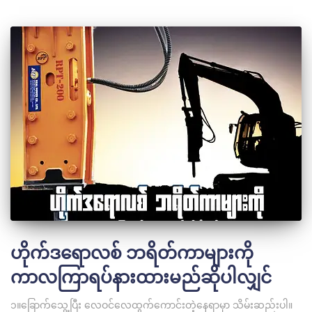
ဟိုက်ဒရောလစ် ဘရိတ်ကာများကို
ကာလကြာရပ်နားထားမည်ဆိုပါလျှင်
၁။ခြောက်သွေ့ပြီး လေဝင်လေထွက်ကောင်းတဲ့နေရာမှာ သိမ်းဆည်းပါ။