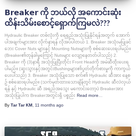
𝗕𝗿𝗲𝗮𝗸𝗲𝗿 ကို ဘယ်လို အကောင်းဆုံး
ထိန်းသိမ်းစောင့်ရှောက်ကြမလဲ???
Hydraulic Breaker တစ်လုံးကို ရေရှည်အသုံးပြုနိုင်ရန်အတွက် အောက်
ပါအချက်များအား လိုက်နာရန် လိုအပ်ပါတယ် 1. Breaker အသုံးမပြုခင်
ဘေး Cover Nuts များနှင့် Mounting Nutsများကို စစ်ဆေးပေးရပါမည်။
(Breaker၏တုန်ခါမှုကြောင့် Nutsများ လျော့နေတတ်ပါသည်) 2.
Breaker ကို (3)နာရီ အသုံးပြုပြီးတိုင်း Front Headကို အမဲဆီထိုးပေးရ
ပါမည်။ (ဆူးသွားနှင့်အတွင်းBushingများ၏ပွတ်တိုက်စားမှုကို ကာကွယ်
ပေးပါသည်) 3. Breaker အသုံးပြုသော စက်၏ Hydraulic ဆီအား နေ့စ
ဥ် စစ်ဆေးရပါမည်။ (သက်မှတ်ထားသောချိန်တွင် Hydraulic ဆီလဲလှယ်
ရန် နှင့် Hydraulic ဆီ အရည်အသွေး မကောင်းတော့ပဲ Breakerအား
အသုံးပြုပါက Breakerအတွင်းရှိ ပစ္စည်း
Read more…
By
Tar Tar KM
,
11 months
ago